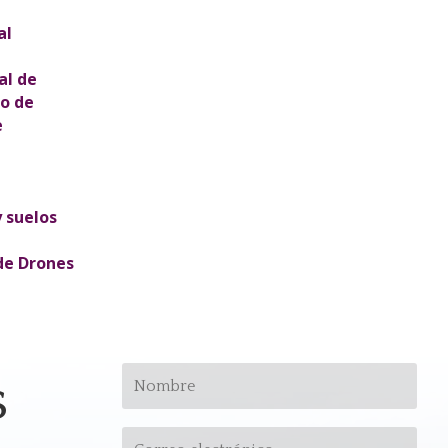
al
al de
do de
e
y suelos
de Drones
s