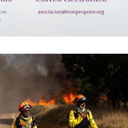
cos
asociacion@leonpropone.org
.