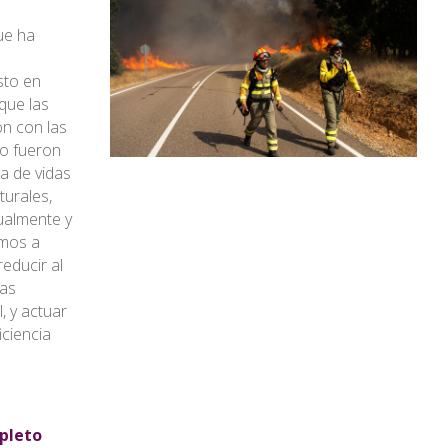
ue ha
sto en
que las
ón con las
o fueron
da de vidas
turales,
ualmente y
emos a
educir al
tas
l, y actuar
iciencia
pleto