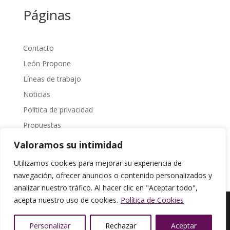
Páginas
Contacto
León Propone
Líneas de trabajo
Noticias
Política de privacidad
Propuestas
Sobre Nosotros
Valoramos su intimidad
Transparencia
Utilizamos cookies para mejorar su experiencia de
navegación, ofrecer anuncios o contenido personalizados y
analizar nuestro tráfico. Al hacer clic en "Aceptar todo",
acepta nuestro uso de cookies.
Política de Cookies
© León Propone |
Política de Privacidad
|
diseña
Personalizar
Rechazar
Aceptar