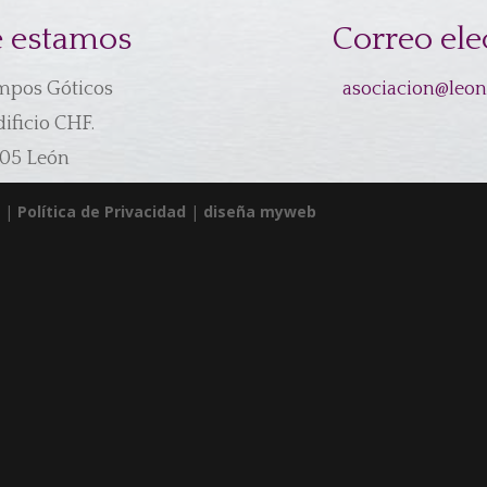
 estamos
Correo ele
mpos Góticos
asociacion@leo
dificio CHF.
05 León
e |
Política de Privacidad
|
diseña myweb