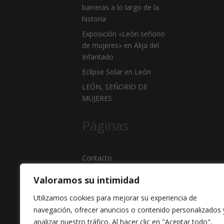
barreras a lo largo de la
historia
Exposición «León señorio
de mujeres» en Alija del
Infantado
Eclipse Solar en León
LEÓN, SEÑORIO DE
MUJERES
Páginas
Contacto
León Propone
Valoramos su intimidad
Líneas de trabajo
Utilizamos cookies para mejorar su experiencia de
Noticias
navegación, ofrecer anuncios o contenido personalizados 
Política de privacidad
analizar nuestro tráfico. Al hacer clic en "Aceptar todo",