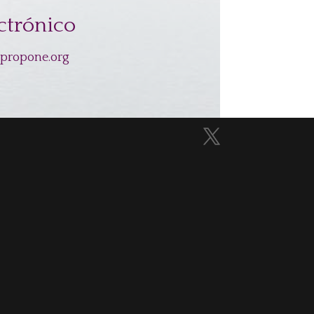
ctrónico
npropone.org