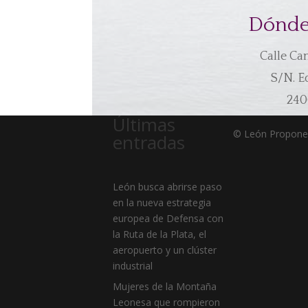
Dónde
Calle Ca
S/N. E
240
Últimas
© León Propon
entradas
León busca abrirse paso
en la nueva estrategia
europea de Defensa con
la Ruta de la Plata, el
aeropuerto y un clúster
industrial
Mujeres de la Montaña
Leonesa que rompieron