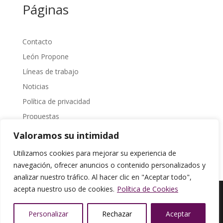
Páginas
Contacto
León Propone
Líneas de trabajo
Noticias
Política de privacidad
Propuestas
Sobre Nosotros
Valoramos su intimidad
Transparencia
Utilizamos cookies para mejorar su experiencia de
navegación, ofrecer anuncios o contenido personalizados y
analizar nuestro tráfico. Al hacer clic en "Aceptar todo",
acepta nuestro uso de cookies.
Política de Cookies
© León Propone |
Política de Privacidad
|
diseña
Personalizar
Rechazar
Aceptar
myweb