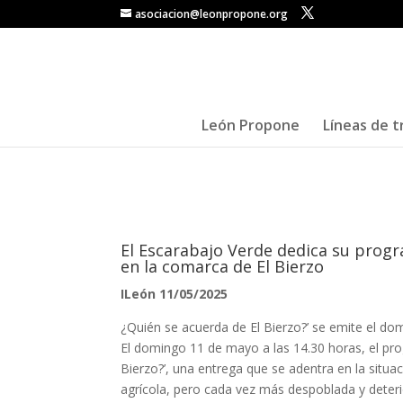
asociacion@leonpropone.org
León Propone
Líneas de t
El Escarabajo Verde dedica su progr
en la comarca de El Bierzo
ILeón 11/05/2025
¿Quién se acuerda de El Bierzo?’ se emite el do
El domingo 11 de mayo a las 14.30 horas, el pro
Bierzo?’, una entrega que se adentra en la situ
agrícola, pero cada vez más despoblada y dete