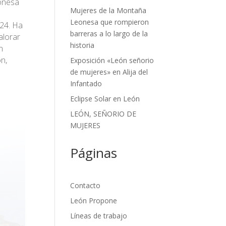
onesa
Mujeres de la Montaña
Leonesa que rompieron
24. Ha
barreras a lo largo de la
alorar
historia
n
n,
Exposición «León señorio
de mujeres» en Alija del
Infantado
Eclipse Solar en León
LEÓN, SEÑORIO DE
MUJERES
Páginas
Contacto
León Propone
Líneas de trabajo