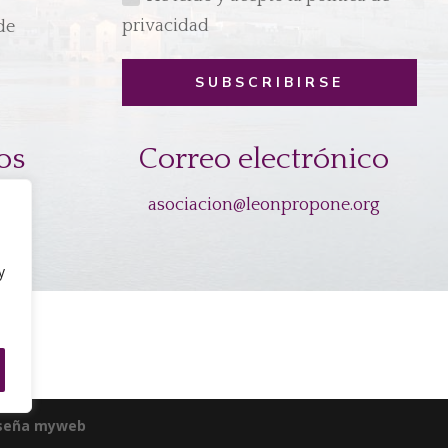
privacidad
de
SUBSCRIBIRSE
os
Correo electrónico
s
asociacion@leonpropone.org
y
seña myweb