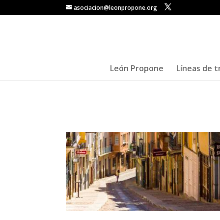
asociacion@leonpropone.org
León Propone
Líneas de t