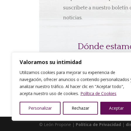
suscríbete a nuestro boletín 
noticias.
Dónde estam
Calle Campos Gótico
Valoramos su intimidad
S/N. Edificio CHF.
Utilizamos cookies para mejorar su experiencia de
24005 León
navegación, ofrecer anuncios o contenido personalizados 
analizar nuestro tráfico. Al hacer clic en "Aceptar todo",
acepta nuestro uso de cookies.
Política de Cookies
Personalizar
Rechazar
Aceptar
© León Propone |
Política de Privacidad
|
di